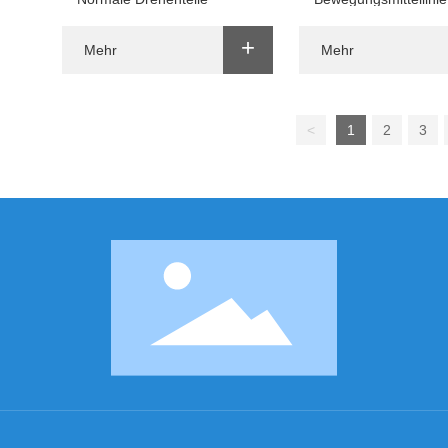
Automobil-Mittellinie
+
Mehr
Mehr
<
1
2
3