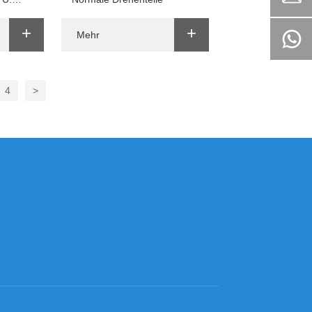
+
+
Mehr
4
>