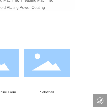
ng Machine,Threading Machine.
Gold Plating,Power Coating
chine Form
Selbstteil