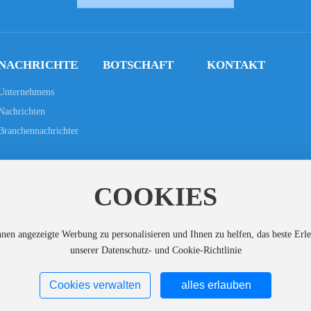
NACHRICHTEN
BOTSCHAFT
KONTAKT
Unternehmens
Nachrichten
Branchennachrichten
COOKIES
©2024 Ningbo OSYI Industrielle Lösungen Gm
n angezeigte Werbung zu personalisieren und Ihnen zu helfen, das beste Erleb
unserer Datenschutz- und Cookie-Richtlinie
Cookies verwalten
alles erlauben