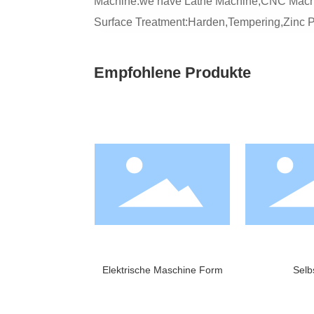
Machine:we have Lathe Machine,CNC Machin
Surface Treatment:Harden,Tempering,Zinc Pla
Empfohlene Produkte
Elektrische Maschine Form
Selbs