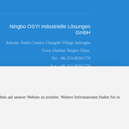
Ningbo OSYI Industrielle Lösungen
GmbH
Adresse: Sunlu Country Changshi Village Jiulonghu
Town Zhenhai Ningbo China.
Tel:
+86-574-86501778
Fax:
+86-574-86501779
E-mail:
info@osyi-prod.com
bH. All rights reserved
Powered by www.300.cn
SEO
nis auf unserer Website zu erzielen. Weitere Informationen finden Sie in
浙ICP备09111082号-1