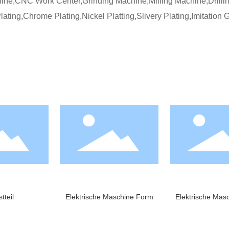
e,CNC Work Center,Grinding Machine,Milling Machine,Drilli
ting,Chrome Plating,Nickel Platting,Slivery Plating,Imitation 
tteil
Elektrische Maschine Form
Elektrische Mas